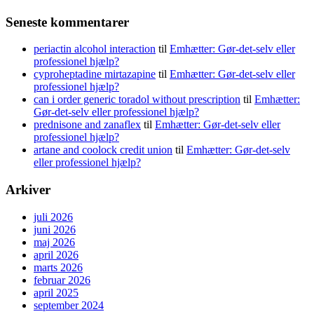
Seneste kommentarer
periactin alcohol interaction
til
Emhætter: Gør-det-selv eller
professionel hjælp?
cyproheptadine mirtazapine
til
Emhætter: Gør-det-selv eller
professionel hjælp?
can i order generic toradol without prescription
til
Emhætter:
Gør-det-selv eller professionel hjælp?
prednisone and zanaflex
til
Emhætter: Gør-det-selv eller
professionel hjælp?
artane and coolock credit union
til
Emhætter: Gør-det-selv
eller professionel hjælp?
Arkiver
juli 2026
juni 2026
maj 2026
april 2026
marts 2026
februar 2026
april 2025
september 2024