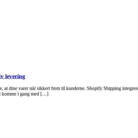
v levering
kre, at dine varer når sikkert frem til kunderne. Shopify Shipping integ
d at komme i gang med […]