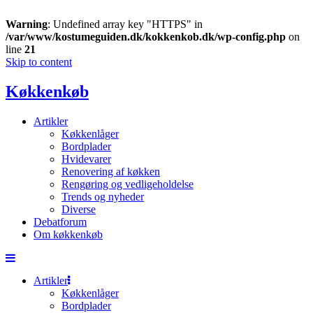
Warning
: Undefined array key "HTTPS" in
/var/www/kostumeguiden.dk/kokkenkob.dk/wp-config.php
on
line
21
Skip to content
Køkkenkøb
Artikler
Køkkenlåger
Bordplader
Hvidevarer
Renovering af køkken
Rengøring og vedligeholdelse
Trends og nyheder
Diverse
Debatforum
Om køkkenkøb
Artikler
Køkkenlåger
Bordplader