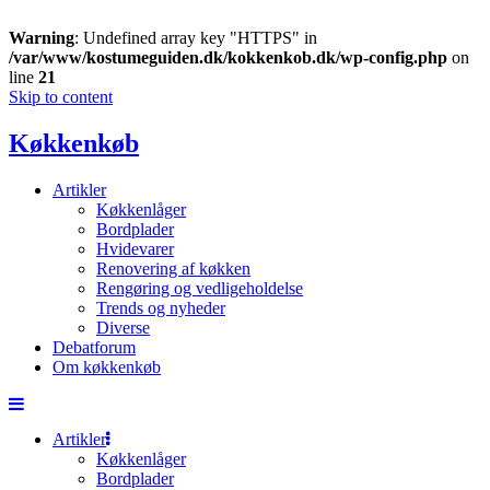
Warning
: Undefined array key "HTTPS" in
/var/www/kostumeguiden.dk/kokkenkob.dk/wp-config.php
on
line
21
Skip to content
Køkkenkøb
Artikler
Køkkenlåger
Bordplader
Hvidevarer
Renovering af køkken
Rengøring og vedligeholdelse
Trends og nyheder
Diverse
Debatforum
Om køkkenkøb
Artikler
Køkkenlåger
Bordplader