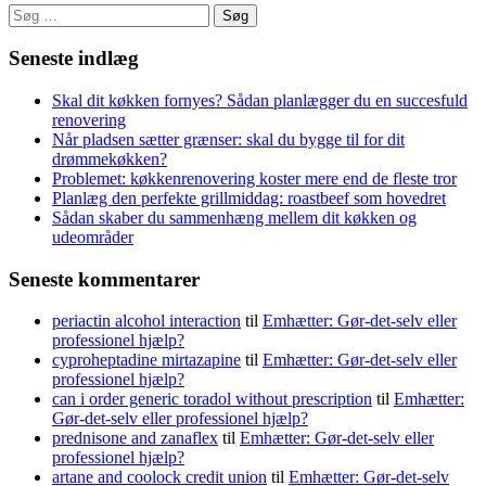
Søg
efter:
Seneste indlæg
Skal dit køkken fornyes? Sådan planlægger du en succesfuld
renovering
Når pladsen sætter grænser: skal du bygge til for dit
drømmekøkken?
Problemet: køkkenrenovering koster mere end de fleste tror
Planlæg den perfekte grillmiddag: roastbeef som hovedret
Sådan skaber du sammenhæng mellem dit køkken og
udeområder
Seneste kommentarer
periactin alcohol interaction
til
Emhætter: Gør-det-selv eller
professionel hjælp?
cyproheptadine mirtazapine
til
Emhætter: Gør-det-selv eller
professionel hjælp?
can i order generic toradol without prescription
til
Emhætter:
Gør-det-selv eller professionel hjælp?
prednisone and zanaflex
til
Emhætter: Gør-det-selv eller
professionel hjælp?
artane and coolock credit union
til
Emhætter: Gør-det-selv