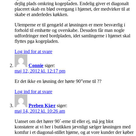
dejlig plads omkring kogepladen. Endelig giver et diagonalt
placeret skab en blød overgang i hjørnet, der medvirker til at
skabe et anderledes køkken.
Ulemperne er til gengæld at løsningen er mere besværlig i
forhold til emhætte og overskabe. Desuden får man nogle
udfordringer med bordpladen, idet samlingerne i hjørnet skal
flyttes pga kogepladen.
Log ind for at svare
Connie
siger:
maj 12, 2012 kl. 12:17 pm
Er det ikke en løsning der hørte 90”erne til ??
Log ind for at svare
Preben Kjær
siger:
maj 14, 2012 kl. 10:26 am
Uanset om det hører 90`-erne til eller ej, må jeg blot
konstatere at vi her i butikken jævnligt sælger løsningen med
komfur i et diagonal-stillet hjørne, og at vore kunder der køber