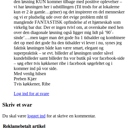
den løsning KUN kommer tilbage med positive oplevelser –
vi har løsningen her i udstillingen (Til trods for at lokalerne
kun er 2 år gamle…griner) og det inspirerer en del mennesker
og vi er pludselig ude over det evige problem mht til
manglende FANTASTISK opfindelse af et hjørneskab som
virkelig bar dur. Der er ingen tvivl om, at overskabe med hen
over den diagonale løsning også ligger mig lidt på ’90`-
sinde’….men tager man det gode fra 1 tidsalder og kombinere
det op med det gode fra den tidsalder vi lever i nu, synes jeg
faktisk løsningen både kan være smart, elegant og
superpraktisk – se evt. billeder af løsningen under såvel
kundebilleder samt billeder fra vor butik på vor facebook-side
– søg efter tvis køkkener ribe i facebook søgefeltet og i
kommer ind på vor side.
Med venlig hilsen
Preben Kjær
Tvis køkkener, Ribe
Log ind for at svare
Skriv et svar
Du skal være
logget ind
for at skrive en kommentar.