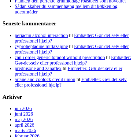
Planlæg den perfekte grillmiddag: roastbeef som hovedret
Sådan skaber du sammenhæng mellem dit køkken og
udeområder
Seneste kommentarer
periactin alcohol interaction
til
Emhætter: Gør-det-selv eller
professionel hjælp?
cyproheptadine mirtazapine
til
Emhætter: Gør-det-selv eller
professionel hjælp?
can i order generic toradol without prescription
til
Emhætter:
Gør-det-selv eller professionel hjælp?
prednisone and zanaflex
til
Emhætter: Gør-det-selv eller
professionel hjælp?
artane and coolock credit union
til
Emhætter: Gør-det-selv
eller professionel hjælp?
Arkiver
juli 2026
juni 2026
maj 2026
april 2026
marts 2026
februar 2026