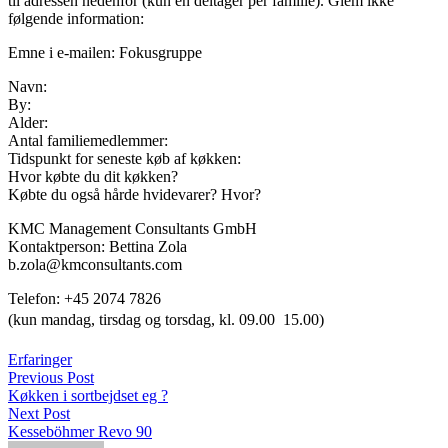
til adressen nedenfor (kun én deltager per familie). Glem ikke
følgende information:
Emne i e-mailen: Fokusgruppe
Navn:
By:
Alder:
Antal familiemedlemmer:
Tidspunkt for seneste køb af køkken:
Hvor købte du dit køkken?
Købte du også hårde hvidevarer? Hvor?
KMC Management Consultants GmbH
Kontaktperson: Bettina Zola
b.zola@kmconsultants.com
Telefon: +45 2074 7826
(kun mandag, tirsdag og torsdag, kl. 09.00  15.00)
Erfaringer
Previous Post
Køkken i sortbejdset eg ?
Next Post
Kesseböhmer Revo 90