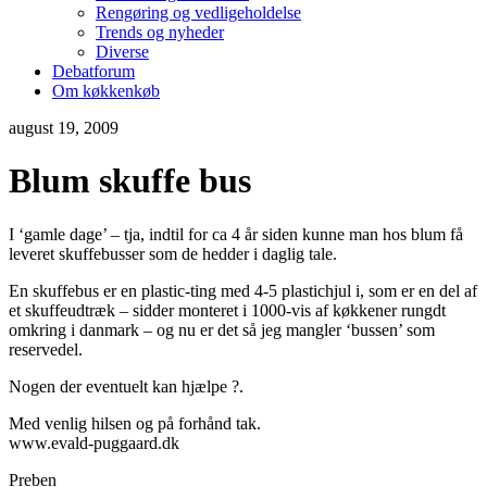
Rengøring og vedligeholdelse
Trends og nyheder
Diverse
Debatforum
Om køkkenkøb
august 19, 2009
Blum skuffe bus
I ‘gamle dage’ – tja, indtil for ca 4 år siden kunne man hos blum få
leveret skuffebusser som de hedder i daglig tale.
En skuffebus er en plastic-ting med 4-5 plastichjul i, som er en del af
et skuffeudtræk – sidder monteret i 1000-vis af køkkener rungdt
omkring i danmark – og nu er det så jeg mangler ‘bussen’ som
reservedel.
Nogen der eventuelt kan hjælpe ?.
Med venlig hilsen og på forhånd tak.
www.evald-puggaard.dk
Preben