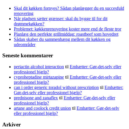
Skal dit køkken fornyes? Sådan planlægger du en succesfuld
renovering
Når pladsen sætter grænser: skal du bygge til for dit
drømmekøkken?
Problemet: køkkenrenovering koster mere end de fleste tror
Planlæg den perfekte grillmiddag: roastbeef som hovedret
Sådan skaber du sammenhæng mellem dit køkken og
udeområder
Seneste kommentarer
periactin alcohol interaction
til
Emhætter: Gør-det-selv eller
professionel hjælp?
cyproheptadine mirtazapine
til
Emhætter: Gør-det-selv eller
professionel hjælp?
can i order generic toradol without prescription
til
Emhætter:
Gør-det-selv eller professionel hjælp?
prednisone and zanaflex
til
Emhætter: Gør-det-selv eller
professionel hjælp?
artane and coolock credit union
til
Emhætter: Gør-det-selv
eller professionel hjælp?
Arkiver