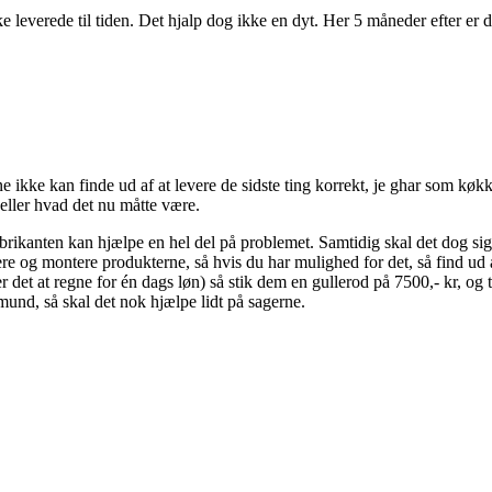
e leverede til tiden. Det hjalp dog ikke en dyt. Her 5 måneder efter er
 ikke kan finde ud af at levere de sidste ting korrekt, je ghar som køk
eller hvad det nu måtte være.
abrikanten kan hjælpe en hel del på problemet. Samtidig skal det dog sige
evere og montere produkterne, så hvis du har mulighed for det, så find ud
 er det at regne for én dags løn) så stik dem en gullerod på 7500,- kr, 
und, så skal det nok hjælpe lidt på sagerne.