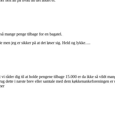
r helt an på hvad alt det andet er.
så mange penge tilbage for en bagatel.
ende men jeg er sikker på at det løser sig. Held og lykke….
t vi råder dig til at holde pengene tilbage 15.000 er da ikke så vildt ma
g dette i næste brev eller samtale med dem køkkenankeforeningen er 
mer