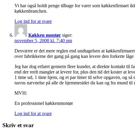
Vi har også holdt penge tilbage for varer som køkkenfirmaet ikk
køkkenbranchen.
Log ind for at svare
Køkken montør
siger:
november 5, 2008 kl. 7:40 pm
Desværre er det mere reglen end undtagelsen at køkkenfirmaerne
over fabrikkerne der gang på gang kan levere den forkerte låge 
Jeg har dog erfaret gennem flere kunder, at direkte kontakt til f
end der reelt mangler at levere for, plus den tid det koster at l
1 time ud, 1 time hjem, og et par timer til selve opgaven, og så
navns nævnelse på alle de hjemmesider du kan og fra mund til m
MVH:
En professionel køkkenmontør
Log ind for at svare
Skriv et svar