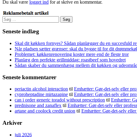
Du skal være
logget ind
for at skrive en kommentar.
Søg
efter:
Seneste indlæg
Skal dit køkken fornyes? Sådan planlægger du en succesfuld r
Når pladsen sætter grænser: skal du bygge til for dit drømmek
Problemet: køkkenrenovering koster mere end de fleste tror
Planlæg den perfekte grillmiddag: roastbeef som hovedret
Sådan skaber du sammenhæng mellem dit køkken og udeområ
Seneste kommentarer
periactin alcohol interaction
til
Emhætter: Gør-det-selv eller pro
cyproheptadine mirtazapine
til
Emhætter: Gør-det-selv eller pro
can i order generic toradol without prescription
til
Emhætter: Gør
prednisone and zanaflex
til
Emhætter: Gør-det-selv eller profes
artane and coolock credit union
til
Emhætter: Gør-det-selv eller
Arkiver
juli 2026