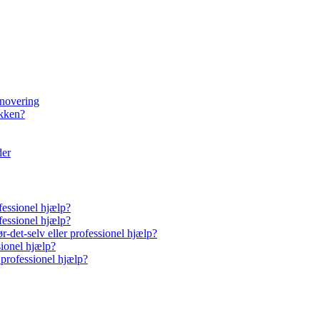
enovering
økken?
der
fessionel hjælp?
fessionel hjælp?
-det-selv eller professionel hjælp?
sionel hjælp?
 professionel hjælp?