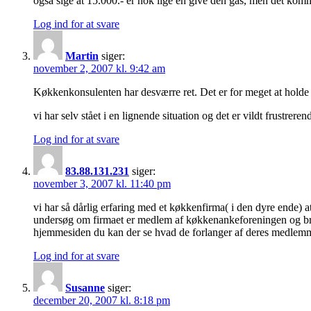
også sige at 15.000.- er nok lige en give den gas, men det komme
Log ind for at svare
Martin
siger:
november 2, 2007 kl. 9:42 am
Køkkenkonsulenten har desværre ret. Det er for meget at holde 
vi har selv stået i en lignende situation og det er vildt frustrer
Log ind for at svare
83.88.131.231
siger:
november 3, 2007 kl. 11:40 pm
vi har så dårlig erfaring med et køkkenfirma( i den dyre ende) a
undersøg om firmaet er medlem af køkkenankeforeningen og bru
hjemmesiden du kan der se hvad de forlanger af deres medlem
Log ind for at svare
Susanne
siger:
december 20, 2007 kl. 8:18 pm