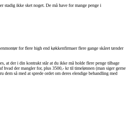
 der stadig ikke sket noget. De må have for mange penge i
kenmontør for flere high end køkkenfirmaer flere gange skåret tænder
s, at der i din kontrakt står at du ikke må holde flere penge tilbage
 af hvad der mangler for, plus 3500,- kr til timelønnen (man siger gerne
og tru dem så med at sprede ordet om deres elendige behandling med