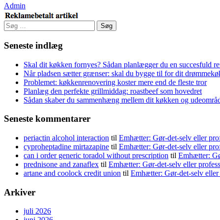
Admin
Søg
efter:
Seneste indlæg
Skal dit køkken fornyes? Sådan planlægger du en succesfuld r
Når pladsen sætter grænser: skal du bygge til for dit drømmek
Problemet: køkkenrenovering koster mere end de fleste tror
Planlæg den perfekte grillmiddag: roastbeef som hovedret
Sådan skaber du sammenhæng mellem dit køkken og udeområ
Seneste kommentarer
periactin alcohol interaction
til
Emhætter: Gør-det-selv eller pro
cyproheptadine mirtazapine
til
Emhætter: Gør-det-selv eller pro
can i order generic toradol without prescription
til
Emhætter: Gør
prednisone and zanaflex
til
Emhætter: Gør-det-selv eller profes
artane and coolock credit union
til
Emhætter: Gør-det-selv eller
Arkiver
juli 2026
juni 2026