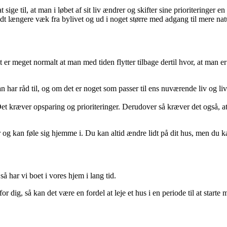
ige til, at man i løbet af sit liv ændrer og skifter sine prioriteringer en
t længere væk fra bylivet og ud i noget større med adgang til mere natu
 er meget normalt at man med tiden flytter tilbage dertil hvor, at man e
har råd til, og om det er noget som passer til ens nuværende liv og livsst
 Det kræver opsparing og prioriteringer. Derudover så kræver det også, 
og kan føle sig hjemme i. Du kan altid ændre lidt på dit hus, men du kan a
så har vi boet i vores hjem i lang tid.
for dig, så kan det være en fordel at leje et hus i en periode til at star