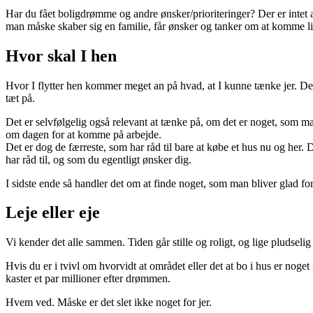
Har du fået boligdrømme og andre ønsker/prioriteringer? Der er intet at s
man måske skaber sig en familie, får ønsker og tanker om at komme lid
Hvor skal I hen
Hvor I flytter hen kommer meget an på hvad, at I kunne tænke jer. Det
tæt på.
Det er selvfølgelig også relevant at tænke på, om det er noget, som man 
om dagen for at komme på arbejde.
Det er dog de færreste, som har råd til bare at købe et hus nu og her.
har råd til, og som du egentligt ønsker dig.
I sidste ende så handler det om at finde noget, som man bliver glad for 
Leje eller eje
Vi kender det alle sammen. Tiden går stille og roligt, og lige pludselig 
Hvis du er i tvivl om hvorvidt at området eller det at bo i hus er noget 
kaster et par millioner efter drømmen.
Hvem ved. Måske er det slet ikke noget for jer.