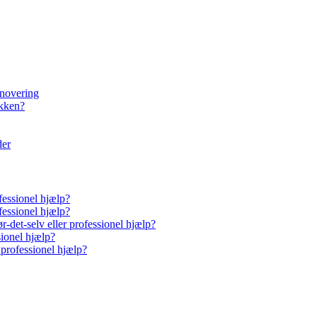
enovering
økken?
der
fessionel hjælp?
fessionel hjælp?
-det-selv eller professionel hjælp?
sionel hjælp?
 professionel hjælp?