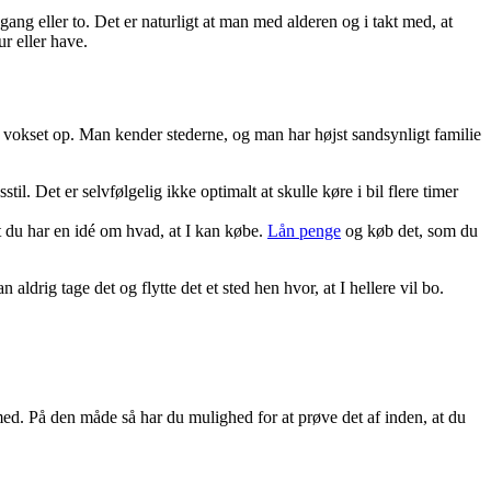
 gang eller to. Det er naturligt at man med alderen og i takt med, at
r eller have.
r vokset op. Man kender stederne, og man har højst sandsynligt familie
il. Det er selvfølgelig ikke optimalt at skulle køre i bil flere timer
at du har en idé om hvad, at I kan købe.
Lån penge
og køb det, som du
ldrig tage det og flytte det et sted hen hvor, at I hellere vil bo.
te med. På den måde så har du mulighed for at prøve det af inden, at du