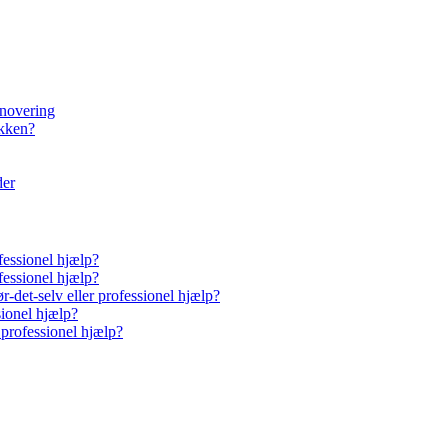
enovering
økken?
der
fessionel hjælp?
fessionel hjælp?
-det-selv eller professionel hjælp?
sionel hjælp?
 professionel hjælp?