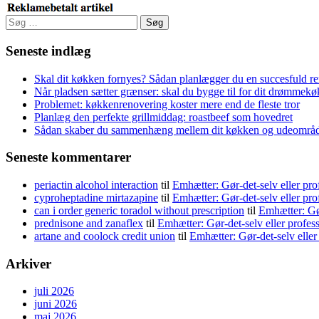
Søg
efter:
Seneste indlæg
Skal dit køkken fornyes? Sådan planlægger du en succesfuld r
Når pladsen sætter grænser: skal du bygge til for dit drømmek
Problemet: køkkenrenovering koster mere end de fleste tror
Planlæg den perfekte grillmiddag: roastbeef som hovedret
Sådan skaber du sammenhæng mellem dit køkken og udeområ
Seneste kommentarer
periactin alcohol interaction
til
Emhætter: Gør-det-selv eller pro
cyproheptadine mirtazapine
til
Emhætter: Gør-det-selv eller pro
can i order generic toradol without prescription
til
Emhætter: Gør
prednisone and zanaflex
til
Emhætter: Gør-det-selv eller profes
artane and coolock credit union
til
Emhætter: Gør-det-selv eller
Arkiver
juli 2026
juni 2026
maj 2026